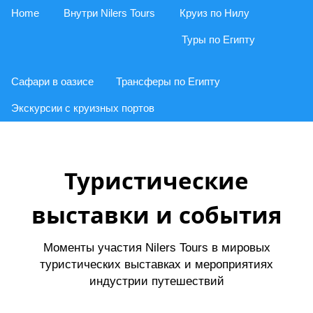
Home
Внутри Nilers Tours
Круиз по Нилу
Туры по Египту
Сафари в оазисе
Трансферы по Египту
Экскурсии с круизных портов
Туристические
выставки и события
Моменты участия Nilers Tours в мировых
туристических выставках и мероприятиях
индустрии путешествий