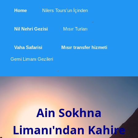
Home
Nilers Tours'un İçinden
Nil Nehri Gezisi
Mısır Turları
Vaha Safarisi
Mısır transfer hizmeti
Gemi Limanı Gezileri
Ain Sokhna
Limanı'ndan Kahire