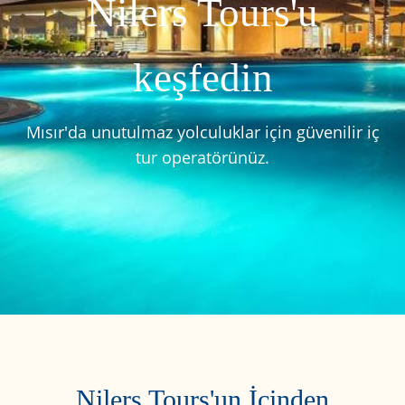
Nilers Tours'u
keşfedin
Mısır'da unutulmaz yolculuklar için güvenilir iç
tur operatörünüz.
Nilers Tours'un İçinden