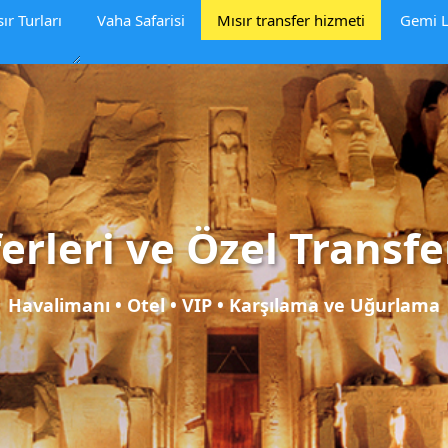
ır Turları
Vaha Safarisi
Mısır transfer hizmeti
Gemi L
erleri ve Özel Transf
Havalimanı • Otel • VIP • Karşılama ve Uğurlama