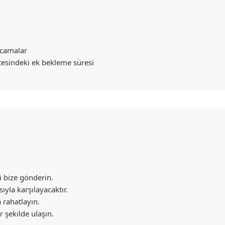
rcamalar
tesindeki ek bekleme süresi
zi bize gönderin.
ıyla karşılayacaktır.
a rahatlayın.
r şekilde ulaşın.