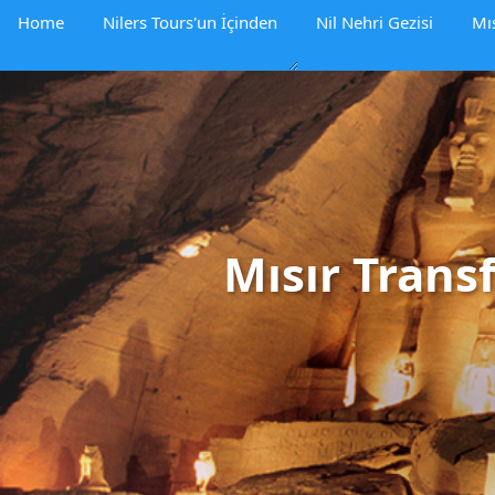
Home
Nilers Tours'un İçinden
Nil Nehri Gezisi
Mıs
Mısır Transf