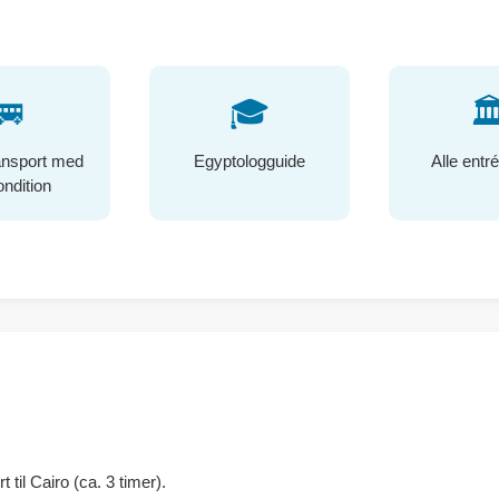
🚐
🎓
🏛
ransport med
Egyptologguide
Alle entré
ondition
 til Cairo (ca. 3 timer).