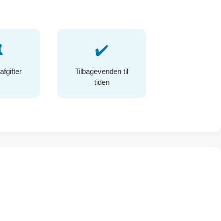
️
✔️
afgifter
Tilbagevenden til
tiden