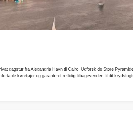
vat dagstur fra Alexandria Havn til Cairo. Udforsk de Store Pyramider
able køretøjer og garanteret rettidig tilbagevenden til dit krydstogt