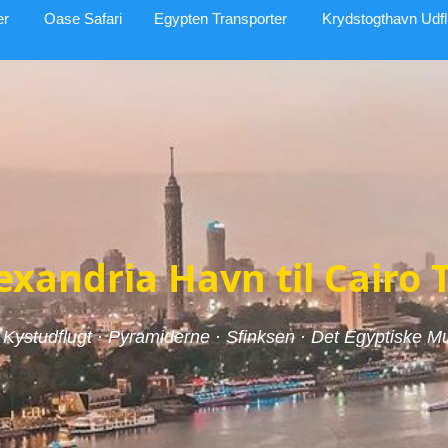
er
Oase Safari
Egypten Transporter
Krydstogthavn Udfl
exandria Havn til Cairo 
t Kystudflugt · Pyramiderne · Sfinksen · Det Egyptiske 