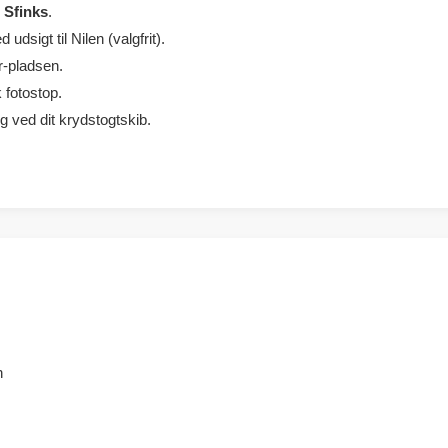
 Sfinks
.
udsigt til Nilen (valgfrit).
r-pladsen.
 fotostop.
ng ved dit krydstogtskib.
n