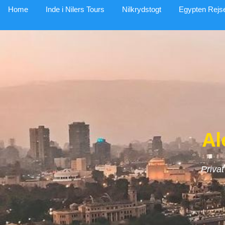
Home
Inde i Nilers Tours
Nilkrydstogt
Egypten Rejs
Al
Priva