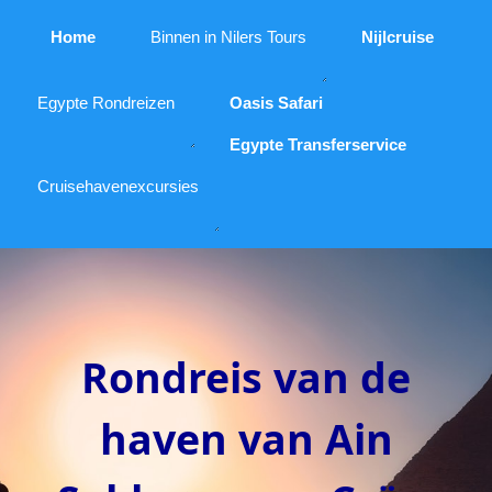
Home
Binnen in Nilers Tours
Nijlcruise
Egypte Rondreizen
Oasis Safari
Egypte Transferservice
Cruisehavenexcursies
Rondreis van de
haven van Ain