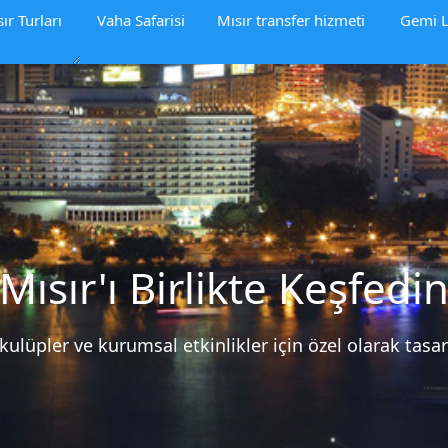
ır Turları
Vaha Safarisi
Mısır transfer hizmeti
Gemi L
Mısır'ı Birlikte Keşfedi
 kulüpler ve kurumsal etkinlikler için özel olarak tasar