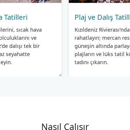
Tatilleri
Plaj ve Dalış Tatill
ilerini, sıcak hava
Kızıldeniz Rivierası'nda
lculuklarını ve
rahatlayın; mercan resi
z'de dalışı tek bir
güneşin altında parla
z seyahatte
plajların ve lüks tatil 
eyin.
tadını çıkarın.
Nasıl Çalışır