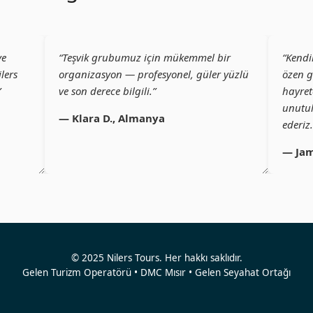
ve
“Teşvik grubumuz için mükemmel bir
“Kendi
lers
organizasyon — profesyonel, güler yüzlü
özen g
”
ve son derece bilgili.”
hayret
unutul
— Klara D., Almanya
ederiz.
— Jam
© 2025 Nilers Tours. Her hakkı saklıdır.
Gelen Turizm Operatörü • DMC Mısır • Gelen Seyahat Ortağı