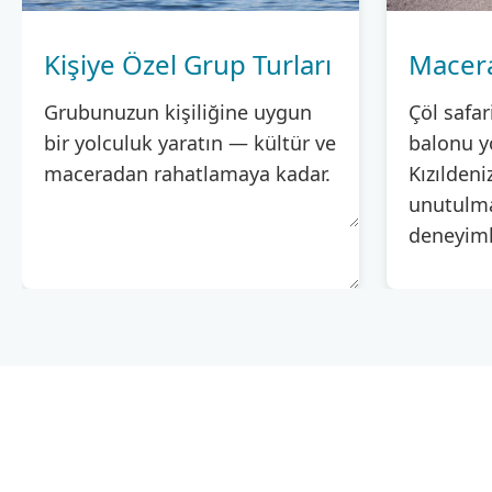
Kişiye Özel Grup Turları
Macera 
Grubunuzun kişiliğine uygun
Çöl safar
bir yolculuk yaratın — kültür ve
balonu yo
maceradan rahatlamaya kadar.
Kızıldeni
unutulma
deneyiml