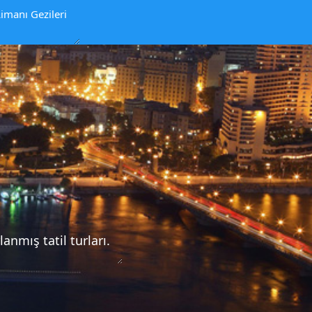
imanı Gezileri
n
lanmış tatil turları.