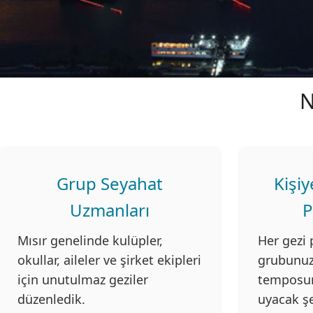
N
Grup Seyahat
Kişi
Uzmanları
P
Mısır genelinde kulüpler,
Her gezi 
okullar, aileler ve şirket ekipleri
grubunuz
için unutulmaz geziler
temposuna
düzenledik.
uyacak şek