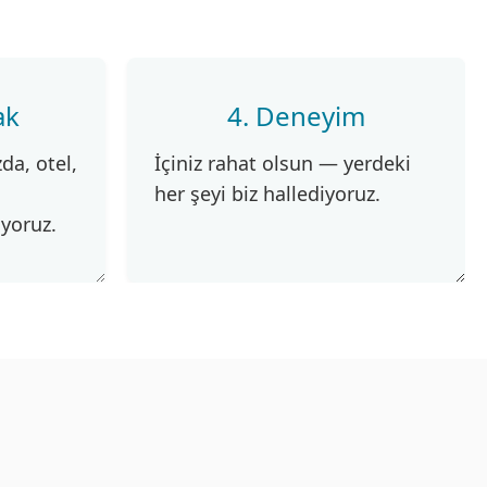
ak
4. Deneyim
da, otel,
İçiniz rahat olsun — yerdeki
her şeyi biz hallediyoruz.
ıyoruz.