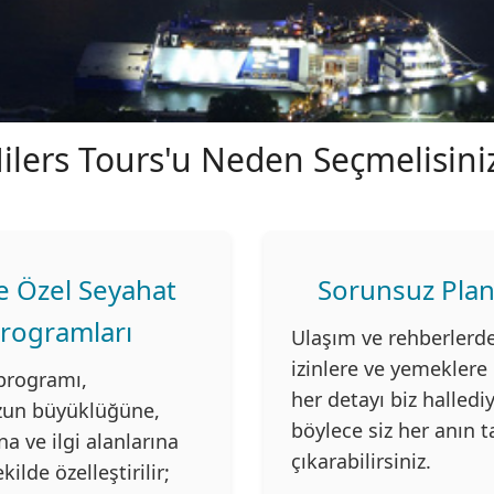
ilers Tours'u Neden Seçmelisini
ye Özel Seyahat
Sorunsuz Pla
rogramları
Ulaşım ve rehberlerd
izinlere ve yemeklere
programı,
her detayı biz halledi
un büyüklüğüne,
böylece siz her anın t
 ve ilgi alanlarına
çıkarabilirsiniz.
ilde özelleştirilir;