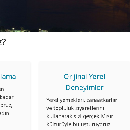
z?
nlama
Orijinal Yerel
Deneyimler
en
 kadar
Yerel yemekleri, zanaatkarları
yoruz,
ve topluluk ziyaretlerini
adını
kullanarak sizi gerçek Mısır
kültürüyle buluşturuyoruz.