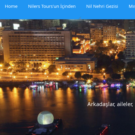
Home
Nilers Tours'un İçinden
Nil Nehri Gezisi
Mıs
Arkadaşlar, aileler,