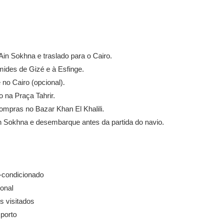
in Sokhna e traslado para o Cairo.
mides de Gizé e à Esfinge.
no Cairo (opcional).
o na Praça Tahrir.
ompras no Bazar Khan El Khalili.
n Sokhna e desembarque antes da partida do navio.
-condicionado
ional
s visitados
porto