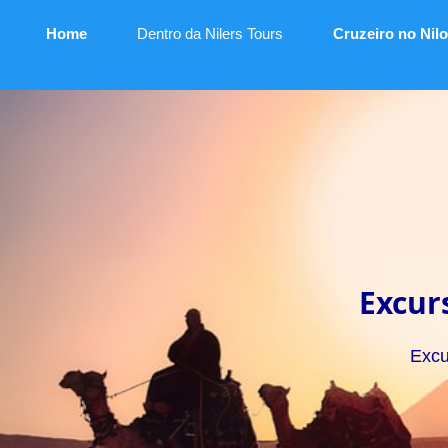
Home
Dentro da Nilers Tours
Cruzeiro no Nilo
Excur
Excu