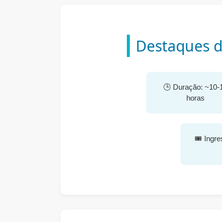
Destaques d
🕒 Duração: ~10-
horas
🎟️ Ingr