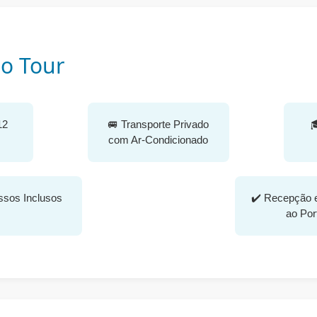
o Tour
12
🚐 Transporte Privado

com Ar-Condicionado
essos Inclusos
✔️ Recepção 
ao Por