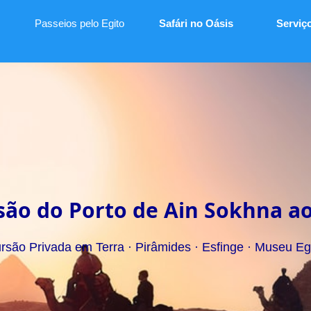
Passeios pelo Egito
Safári no Oásis
Serviç
são do Porto de Ain Sokhna ao
rsão Privada em Terra · Pirâmides · Esfinge · Museu Eg